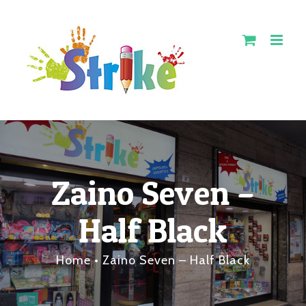
Salta
al
contenuto
Zaino Seven –
Half Black
Home
•
Zaino Seven – Half Black