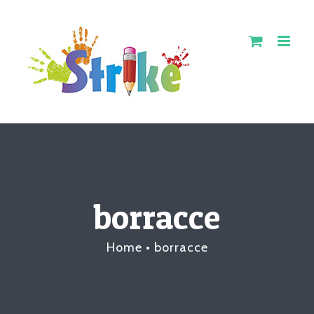
Salta
al
contenuto
borracce
Home
•
borracce